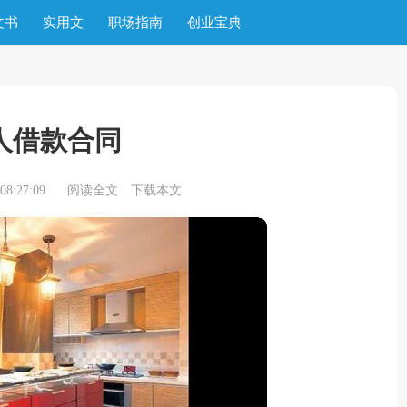
文书
实用文
职场指南
创业宝典
人借款合同
8:27:09
阅读全文
下载本文