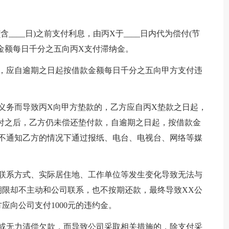
含____日)之前支付利息，由丙X于____日内代为偿付(节
金额每日千分之五向丙X支付滞纳金。
的，应自逾期之日起按借款金额每日千分之五向甲方支付违
义务而导致丙X向甲方垫款的，乙方应自丙X垫款之日起，
垫付之后，乙方仍未偿还垫付款，自逾期之日起，按借款金
不通知乙方的情况下通过报纸、电台、电视台、网络等媒
的联系方式、实际居住地、工作单位等发生变化导致无法与
限却不主动和公司联系，也不按期还款，最终导致XX公
应向公司支付1000元的违约金。
务或无力清偿欠款，而导致公司采取相关措施的，除支付采