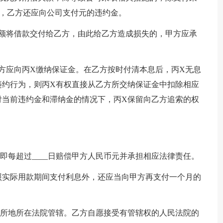
)，乙方还应向公司支付元的违约金。
足额将借款交付给乙方，由此给乙方造成损失的，甲方应承
方应向丙X缴纳保证金。在乙方按时付清本息后，丙X无息
违约行为，则丙X有权直接从乙方所交纳保证金中扣除相应
付当前违约金和滞纳金的情况下，丙X保留向乙方追索的权
即每超过____日赔偿甲方人民币元并承担相应法律责任。
照实际用款期间支付利息外，还应当向甲方再支付一个月的
住所地所在法院管辖。乙方自愿接受有管辖权的人民法院的