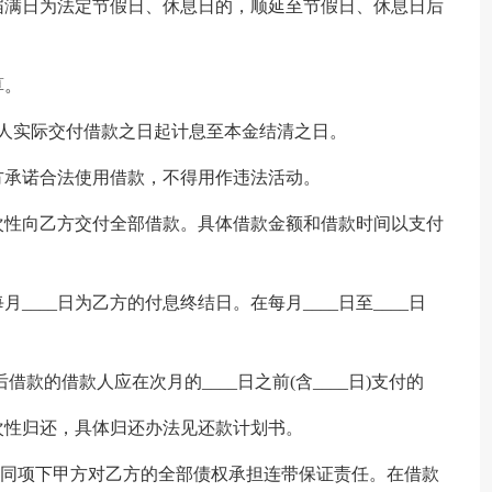
借款期限届满日为法定节假日、休息日的，顺延至节假日、休息日后
算。
资人实际交付借款之日起计息至本金结清之日。
方承诺合法使用借款，不得用作违法活动。
次性向乙方交付全部借款。具体借款金额和借款时间以支付
___日为乙方的付息终结日。在每月____日至____日
借款的借款人应在次月的____日之前(含____日)支付的
次性归还，具体归还办法见还款计划书。
合同项下甲方对乙方的全部债权承担连带保证责任。在借款