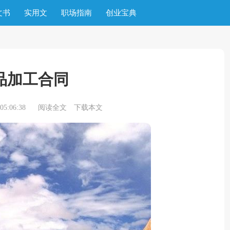
文书
实用文
职场指南
创业宝典
品加工合同
5:06:38
阅读全文
下载本文