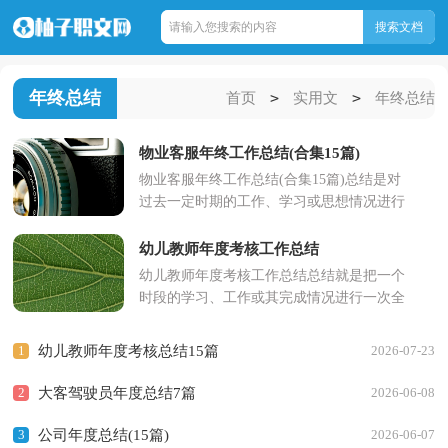
年终总结
>
>
首页
实用文
年终总结
物业客服年终工作总结(合集15篇)
物业客服年终工作总结(合集15篇)总结是对
过去一定时期的工作、学习或思想情况进行
回顾、分析，并做出客观评价的书面材料，
写总结有利于我们学习...
幼儿教师年度考核工作总结
幼儿教师年度考核工作总结总结就是把一个
时段的学习、工作或其完成情况进行一次全
面系统的总结，它可以帮助我们有寻找学习
和工作中的规律，因此...
1
幼儿教师年度考核总结15篇
2026-07-23
2
大客驾驶员年度总结7篇
2026-06-08
3
公司年度总结(15篇)
2026-06-07