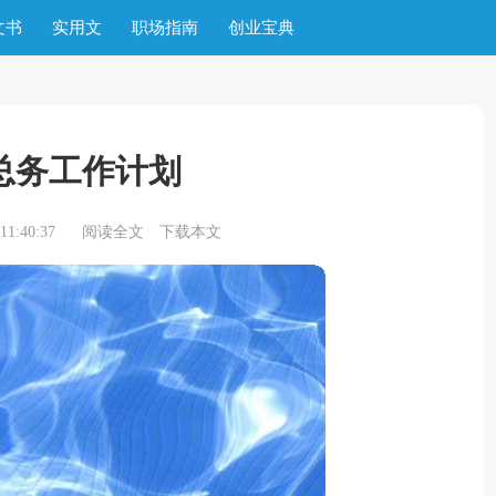
文书
实用文
职场指南
创业宝典
总务工作计划
1:40:37
阅读全文
下载本文