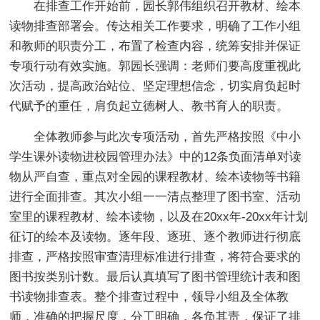
在排查工作开始前，园长郭伟组织召开教材、绘本
读物排查部署会。传达相关工作要求，明确了工作小组
和教师的职责分工，布置了检查内容，统筹安排并保证
专项行动有效实施。郭园长强调：老师们要高度重视此
次活动，提高政治站位、坚定理想信念，切实肩负起时
代赋予的重任，肩负起立德树人、教书育人的职责。
全体教师参与此次专项活动，首先严格按照《中小
学生课外读物进校园管理办法》中的12条负面清单对读
物从严自查，重点对全园的课程教材、绘本读物等书籍
进行全面排查。其次小组一一清点整理了图书室、活动
室里的课程教材、绘本读物，以及在20xx年-20xx年计划
征订的绘本及读物。逐年段、逐班、逐个教师进行彻底
排查，严格按照审查清理标准进行排查，将符合要求的
图书按类别计数。最后认真填写了图书管理统计表和图
书读物排查表。整个排查过程中，领导小组及全体教
师，准确的把握尺度，分工明确，各负其责，保证了排