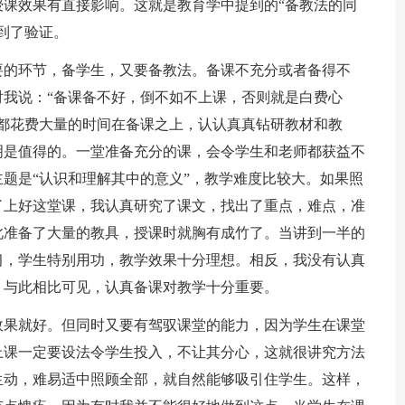
课效果有直接影响。这就是教育学中提到的“备教法的同
到了验证。
要的环节，备学生，又要备教法。备课不充分或者备得不
我说：“备课备不好，倒不如不上课，否则就是白费心
都花费大量的时间在备课之上，认认真真钻研教材和教
明是值得的。一堂准备充分的课，会令学生和老师都获益不
题是“认识和理解其中的意义”，教学难度比较大。如果照
了上好这堂课，我认真研究了课文，找出了重点，难点，准
此准备了大量的教具，授课时就胸有成竹了。当讲到一半的
习，学生特别用功，教学效果十分理想。相反，我没有认真
，与此相比可见，认真备课对教学十分重要。
效果就好。但同时又要有驾驭课堂的能力，因为学生在课堂
上课一定要设法令学生投入，不让其分心，这就很讲究方法
生动，难易适中照顾全部，就自然能够吸引住学生。这样，