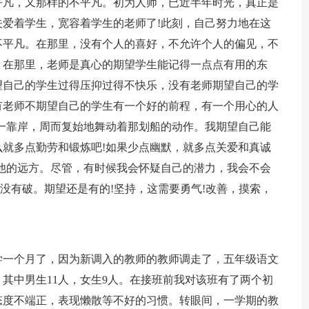
平凡，又那样的不平凡。初为人师，已近半年时光，真正是
爱着学生，宽容着学生的老师了!此刻，自己努力地在这
不平凡。在那里，没有个人的喜好，不允许个人的偏见，不
。在那里，老师是真心的期望学生能记得一点点有用的东
望自己的学生过得压抑过得不快乐，没有老师期望自己的学
有老师不期望自己的学生有一个好的前程，有一个用心的人
一靠岸，周而复始地舞动着那划船的动作。我期望自己能
就多点勤劳和锻炼吧!如果少点幽默，就多点关爱和真诚
他的远方。尽管，有时候我会怀疑自己的潜力，我会不会
还没有破。期望还是有的!坚持，这需要勇气!改善，摸索，
学一个月了，因为新调入的教师的教师调走了，五年级语文
，其中男生11人，女生9人。在接班前我对该班有了两个初
态度不端正，表现懒散等不好的习惯。转眼间，一学期的教