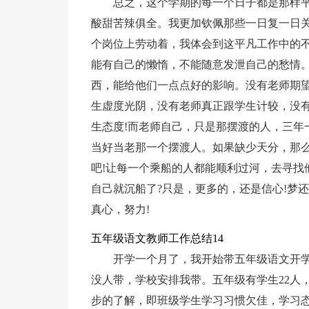
总之，这个学期的每一个日子都是那样
酸甜苦辣俱全。我更加钦佩那些一日复一日关
个岗位上劳动着，我体会到这平凡工作中的
能有自己的懒惰，不能随意发泄自己的愁情
西，能给他们一点点好的影响。没有老师期
生虚度光阴，没有老师真正跟学生计较，没
生态度!而老师自己，只是那摆渡的人，三年
当好当老那一个摆渡人。如果缺少天分，那么
吧!让每一个乘船的人都能顺利过河，去寻找
自己就沉船了?只是，更多的，还是信心!梦
真心，努力!
五年级语文教师工作总结14
开学一个月了，我开始带五年级语文开
没人带，学校安排我带。五年级有学生22人
步的了解，即班级学生学习习惯欠佳，学习