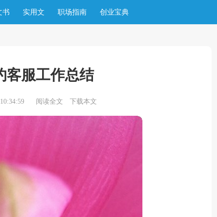
文书
实用文
职场指南
创业宝典
约客服工作总结
0:34:59
阅读全文
下载本文