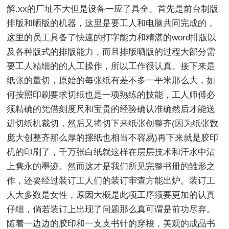
解.xx的厂址不大但是设备一应了具全。首先是前台制版
排版和晒版的机器，这里是要工人和电脑共同完成的，
这里的员工具备了快速的打字能力和精湛的word排版以
及各种版式的排版能力，而且排版晒版的过程大部分需
要工人精细的的人工操作，所以工作很认真。接下来是
纸张的量切，原始的每张纸有差不多一平米那么大，如
何按照印刷要求切纸也是一项熟练的技能，工人师傅必
须精确的凭借刻度尺和宝贵的经验确认准确然后才能送
进切纸机裁切，然后又将切下来纸张创整齐(因为纸张数
庞大创整齐那么厚的摞纸也相当不容易)再下来就是胶印
机的印刷了，千万张白纸就这样在层层技术和汗水中沾
上隽永的墨迹。然而这才是我们所见完整书册的雏形之
作，还要经过装订工人们的装订审查方能出炉。装订工
人大多数是女性，原因大概是此项工序须要更加的认真
仔细，倘若装订上出现了问题那么真可谓是前功尽弃。
随着一边边的胶印和一支支书针的穿梭，美观的成品书