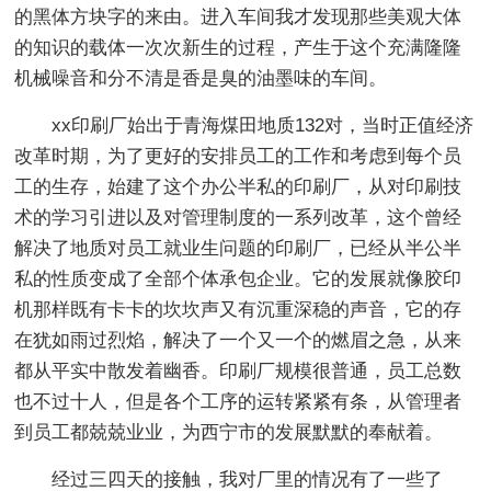
的黑体方块字的来由。进入车间我才发现那些美观大体
的知识的载体一次次新生的过程，产生于这个充满隆隆
机械噪音和分不清是香是臭的油墨味的车间。
xx印刷厂始出于青海煤田地质132对，当时正值经济
改革时期，为了更好的安排员工的工作和考虑到每个员
工的生存，始建了这个办公半私的印刷厂，从对印刷技
术的学习引进以及对管理制度的一系列改革，这个曾经
解决了地质对员工就业生问题的印刷厂，已经从半公半
私的性质变成了全部个体承包企业。它的发展就像胶印
机那样既有卡卡的坎坎声又有沉重深稳的声音，它的存
在犹如雨过烈焰，解决了一个又一个的燃眉之急，从来
都从平实中散发着幽香。印刷厂规模很普通，员工总数
也不过十人，但是各个工序的运转紧紧有条，从管理者
到员工都兢兢业业，为西宁市的发展默默的奉献着。
经过三四天的接触，我对厂里的情况有了一些了