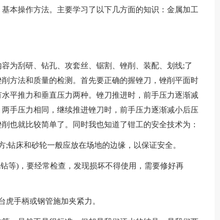
、基本操作方法。主要学习了以下几方面的知识：金属加工
。
容为刮研、钻孔、攻套丝、锯割、锉削、装配、划线;了
锉削方法和质量的检测。首先要正确的握锉刀，锉削平面时
有水平推力和垂直压力两种。锉刀推进时，前手压力逐渐减
，两手压力相同，继续推进锉刀时，前手压力逐渐减小后压
锉削也就比较简单了。同时我也知道了钳工的安全技术为：
方;钻床和砂轮一般应放在场地的边缘，以保证安全。
电钻等)，要经常检查，发现损坏不得使用，需要修好再
台虎手柄或钢管施加夹紧力。