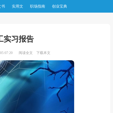
文书
实用文
职场指南
创业宝典
工实习报告
5:07:20
阅读全文
下载本文