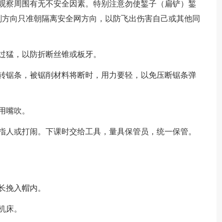
先观察周围有无不安全因素。特别注意勿使錾子（扁铲）錾
削方向只准朝隔离安全网方向，以防飞出伤害自己或其他同
过猛，以防折断丝锥或板牙。
扭转锯条，被锯削材料将断时，用力要轻，以免压断锯条弹
用嘴吹。
其指人或打闹。下课时交给工具，量具保管员，统一保管。
长挽入帽内。
机床。