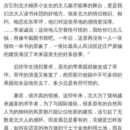
吉它到北大糊弄小女生的主儿极尽能事的舞台，更是我
们北大人读书休憩的好地方。很多北大的情侣相识、相
约、相恋在东草坪，他们对这块草地的感情更深厚。
……李嘉诚说：这块地儿空着怪可惜的，我给你们点儿
钱，再修半截图书馆吧。一年后，这里再没有一人一张
报纸一本书的景象了，一座比最高人民法院还庄严肃穆
的建筑淹没了本来该发生的好多故事。”
后经学生强烈要求，原先的苹果园就被改成了草
坪。草坪的浪漫又恢复了，然而那片校园中不可多得的
果园却永远地失去了。多少总是有些可惜的。
兼容，或许真的很难。这些年来，北大为了接纳越
来越多的求学者，为了与国际接轨，很多原有的自然和
人为的独特的风景都只能让位给新的建筑，这引起了无
数老北大人的感怀。而发展总是要有的，关键是怎样发
展，如何在适宜的地方做到寸土寸金地利用土地，而在