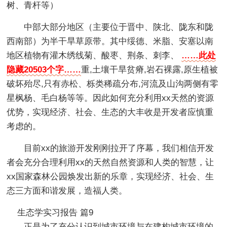
树、青杆等）
中部大部分地区（主要位于晋中、陕北、陇东和陇
西南部）为半干旱草原带。其中绥德、米脂、安塞以南
地区植物有灌木绣线菊、酸枣、荆条、刺李、
……此处
隐藏20503个字……
重,土壤干旱贫瘠,岩石裸露,原生植被
破坏殆尽,只有赤松、栎类稀疏分布,河流及山沟两侧有零
星枫杨、毛白杨等等。因此如何充分利用xx天然的资源
优势，实现经济、社会、生态的大丰收是开发者应慎重
考虑的。
目前xx的旅游开发刚刚拉开了序幕，我们相信开发
者会充分合理利用xx的天然自然资源和人类的智慧，让
xx国家森林公园焕发出新的乐章，实现经济、社会、生
态三方面和谐发展，造福人类。
生态学实习报告 篇9
正是为了充分认识到城市环境与在建构城市环境的