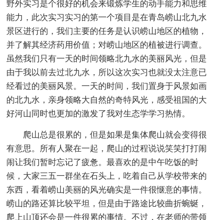
野外实习是个很好的机会来锻炼学生的动手能力和思维
能力，此次实习实习的第一个项目是在青岛崂山北九水
景区进行的，我们主要的任务是认识崂山地区的植物，
并了解其经济药用价值；对崂山地区的植被进行调查。
虽然我们只有一天的时间领略北九水的美丽风光，但是
由于我以前去过北九水，所以这次实习也就没太注意已
经看过的美丽风景。一天的时间，我们置身于风景如画
的北九水，亲身领略大自然的奇特风光，感受祖国的大
好河山同时也更加的激发了我对生态学学习热情。
爬山总是很累的，但是如果是集体爬山就会变得很
有意思。所有人聚在一起，爬山的过程说说笑笑打打闹
闹让我们暂时忘记了疲惫。最喜欢的是中午吃饭的时
候，大家三五一群坐在石头上，吃着自己从学校带来的
东西，看着崂山美丽的风光确实是一件很惬意的事情。
崂山的路还算比较平坦，但是由于路途比较曲折蜿蜒，
爬上山顶还会是一件很累的事情。不过，在老师的带领