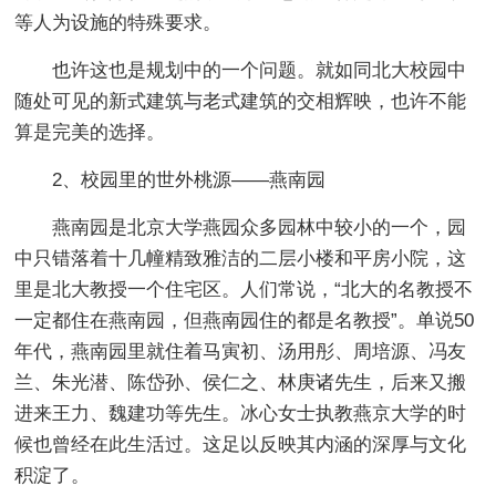
等人为设施的特殊要求。
也许这也是规划中的一个问题。就如同北大校园中
随处可见的新式建筑与老式建筑的交相辉映，也许不能
算是完美的选择。
2、校园里的世外桃源——燕南园
燕南园是北京大学燕园众多园林中较小的一个，园
中只错落着十几幢精致雅洁的二层小楼和平房小院，这
里是北大教授一个住宅区。人们常说，“北大的名教授不
一定都住在燕南园，但燕南园住的都是名教授”。单说50
年代，燕南园里就住着马寅初、汤用彤、周培源、冯友
兰、朱光潜、陈岱孙、侯仁之、林庚诸先生，后来又搬
进来王力、魏建功等先生。冰心女士执教燕京大学的时
候也曾经在此生活过。这足以反映其内涵的深厚与文化
积淀了。