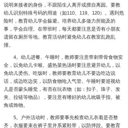
说明来接者的身份，不跟陌生人离开或擅自离园。要教
幼儿识别特殊号码的用途（如110、119、120）。遇到危
险时，教育幼儿学会躲避。培养幼儿多做力所能及的
事，学会自理。在带班时，每天都要注意是否有小朋友
遗留在厕所等地。教育活动时避免幼儿在教室乱跑乱
撞。
4。幼儿进餐、午睡时，教师要注意带刺带骨食物安
全，以免幼儿卡喉。盛热菜热汤时要注意避开幼儿，以
免幼儿烫伤。吃饭时，教师要教育幼儿不要边吃边说
话，或边吃边笑，以防食物呛入气管。午睡时要巡视幼
儿是否蒙头睡觉，有否在玩衣物（如：扣子、珠子、发
夹、拉链等物品），要注意有嗜好的幼儿吮吸手指、被
角或饰物。
5。户外活动时，教师要事先检查幼儿衣着是否整
齐，衣服要束在裤子里并系紧鞋带，以防摔跤。要教育